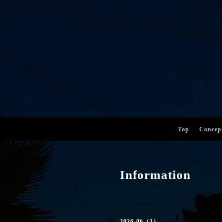
Top
Concep
Information
2026-06（1）